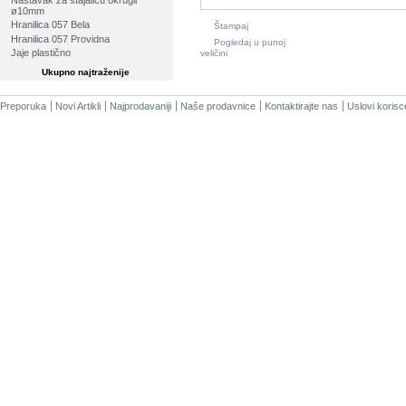
Nastavak za stajalicu okrugli
ø10mm
Hranilica 057 Bela
Štampaj
Hranilica 057 Providna
Pogledaj u punoj
Jaje plastično
veličini
Ukupno najtraženije
Preporuka
Novi Artikli
Najprodavaniji
Naše prodavnice
Kontaktirajte nas
Uslovi korisc