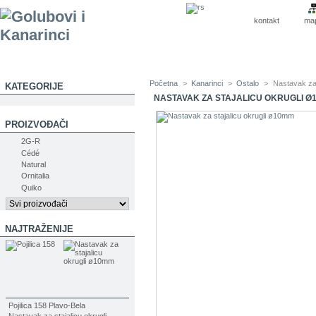
kontakt
ma
Početna
>
Kanarinci
>
Ostalo
>
Nastavak za 
KATEGORIJE
NASTAVAK ZA STAJALICU OKRUGLI Ø
PROIZVOĐAČI
2G-R
Cédé
Natural
Ornitalia
Quiko
NAJTRAŽENIJE
Pojilica 158 Plavo-Bela