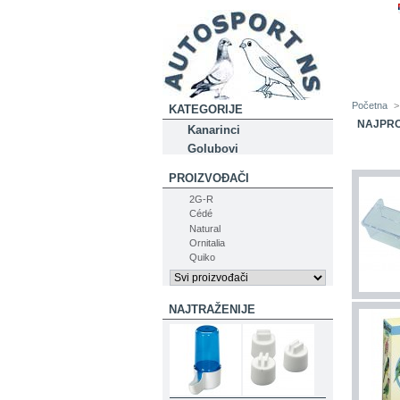
Početna
>
KATEGORIJE
NAJPRO
Kanarinci
Golubovi
PROIZVOĐAČI
2G-R
Cédé
Natural
Ornitalia
Quiko
NAJTRAŽENIJE