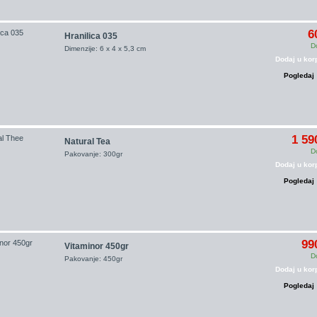
6
Hranilica 035
D
Dimenzije: 6 x 4 x 5,3 cm
Dodaj u kor
Pogledaj
1 59
Natural Tea
D
Pakovanje: 300gr
Dodaj u kor
Pogledaj
99
Vitaminor 450gr
D
Pakovanje: 450gr
Dodaj u kor
Pogledaj