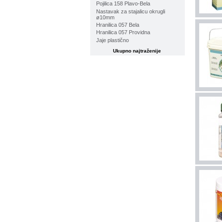
Pojilica 158 Plavo-Bela
Nastavak za stajalicu okrugli
ø10mm
Hranilica 057 Bela
Hranilica 057 Providna
Jaje plastično
Ukupno najtraženije