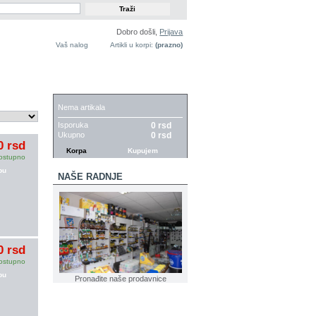
Dobro došli,
Prijava
Vaš nalog
Artikli u korpi:
(prazno)
KORPA
Nema artikala
Isporuka
0 rsd
Ukupno
0 rsd
0 rsd
Korpa
Kupujem
ostupno
pu
NAŠE RADNJE
0 rsd
ostupno
pu
Pronađite naše prodavnice