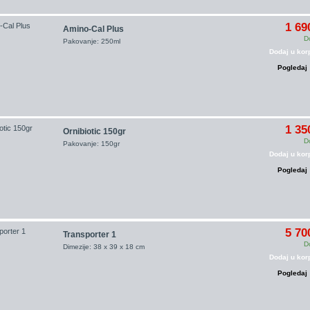
1 69
Amino-Cal Plus
D
Pakovanje: 250ml
Dodaj u kor
Pogledaj
1 35
Ornibiotic 150gr
D
Pakovanje: 150gr
Dodaj u kor
Pogledaj
5 70
Transporter 1
D
Dimezije: 38 x 39 x 18 cm
Dodaj u kor
Pogledaj