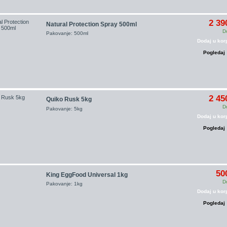
2 39
Natural Protection Spray 500ml
D
Pakovanje: 500ml
Dodaj u kor
Pogledaj
2 45
Quiko Rusk 5kg
D
Pakovanje: 5kg
Dodaj u kor
Pogledaj
50
King EggFood Universal 1kg
D
Pakovanje: 1kg
Dodaj u kor
Pogledaj