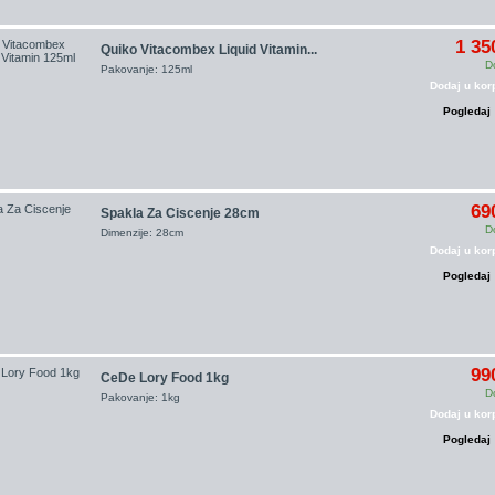
1 35
Quiko Vitacombex Liquid Vitamin...
D
Pakovanje: 125ml
Dodaj u kor
Pogledaj
69
Spakla Za Ciscenje 28cm
D
Dimenzije: 28cm
Dodaj u kor
Pogledaj
99
CeDe Lory Food 1kg
D
Pakovanje: 1kg
Dodaj u kor
Pogledaj