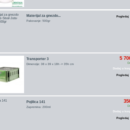
Materijal za gnezdo...
Pogledaj
Pakovanje: 500gr
5 70
Transporter 3
D
Dimenzije: 38 x 39 x 18h -> 35h cm
Dodaj u kor
Pogledaj
35
Pojilica 141
D
Zapremina: 200ml
Dodaj u kor
Pogledaj