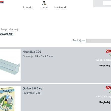
kontakt
mapa
bookmark
Najprodavaniji
DAVANIJI
Sortiraj po
29
Hranilica 190
D
Dimenzije: 23 x 7 x 7.5 cm
Dodaj u kor
Pogledaj
62
Quiko Sitt 1kg
D
Pakovanje: 1kg
Dodaj u kor
Pogledaj