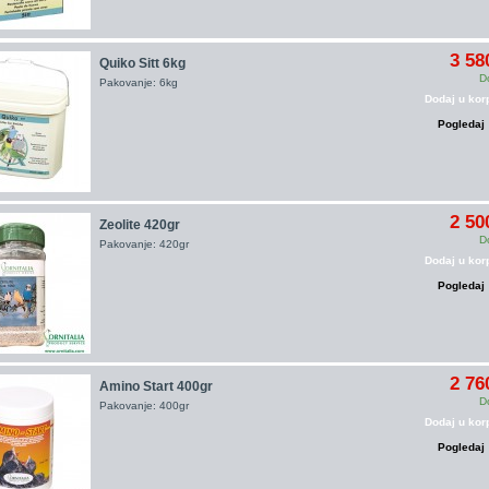
3 58
Quiko Sitt 6kg
D
Pakovanje: 6kg
Dodaj u kor
Pogledaj
2 50
Zeolite 420gr
D
Pakovanje: 420gr
Dodaj u kor
Pogledaj
2 76
Amino Start 400gr
D
Pakovanje: 400gr
Dodaj u kor
Pogledaj